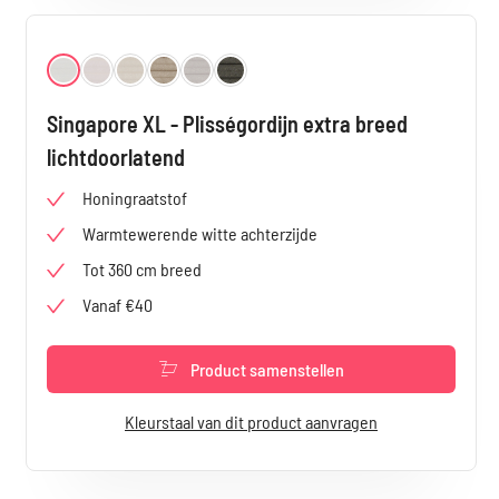
Selecteer
Kleur
Wit 3900
Vanille 3901
Cremé 3902
Geelgrijs 3903
Lichtgrijs 3904
Zwart 3905
Singapore XL - Plisségordijn extra breed
lichtdoorlatend
Honingraatstof
Warmtewerende witte achterzijde
Tot 360 cm breed
Vanaf €40
Product samenstellen
Kleurstaal van dit product aanvragen