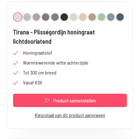
Selecteer
Kleur
Gebroken Wit 1780
Grijs 1781
Taupe 1782
Donkergrijs 1783
Blauw-Grijs 1784
Donkerbruin 1785
Créme 1786
Beige 1787
Donkerbeige 1788
Groen 1789
Lichtblauw 179
Donkerbla
Tirana - Plisségordijn honingraat
lichtdoorlatend
Honingraatstof
Warmtewerende witte achterzijde
Tot 300 cm breed
Vanaf €36
Product samenstellen
Kleurstaal van dit product aanvragen