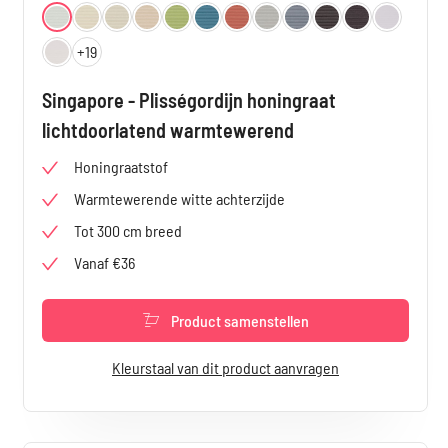
Selecteer
Kleur
Wit 3800
Vanille 3801
Lichtbruin 3803
Crème 3802
Groen 3804
Azuurblauw 3805
Roodbruin 3806
Lichtgrijs 3807
Grijs 3808
Antraciet 3809
Zwart 3810
Off-white 
+
19
Zachtvanille 3812
Singapore - Plisségordijn honingraat
lichtdoorlatend warmtewerend
Honingraatstof
Warmtewerende witte achterzijde
Tot 300 cm breed
Vanaf €36
Product samenstellen
Kleurstaal van dit product aanvragen