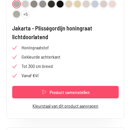
Selecteer
Kleur
Wit 4850
Biscuit 4851
Coffee 4852
Crystal Grey 4853
Graphite 4854
Zwart 4855
Oud Geel 4856
Yellow 4857
Mint 4858
Ocean 4859
Ash Rose 4860
Peach 486
+
5
Clear 4862
Jakarta - Plisségordijn honingraat
lichtdoorlatend
Honingraatstof
Gekleurde achterkant
Tot 300 cm breed
Vanaf €41
Product samenstellen
Kleurstaal van dit product aanvragen