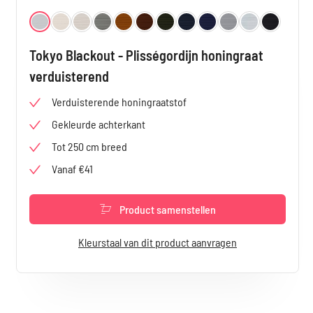
Selecteer
Kleur
Parel Wit 4700
Vanille 4701
Beige 4702
Taupe 4703
Caramel 4704
Koraal 4705
Olive 4706
Petrol 4707
Denim 4708
Shell 4709
Leigrijs 4710
Zwart 4711
Tokyo Blackout - Plisségordijn honingraat
verduisterend
Verduisterende honingraatstof
Gekleurde achterkant
Tot 250 cm breed
Vanaf €41
Product samenstellen
Kleurstaal van dit product aanvragen