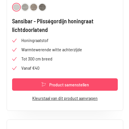
Selecteer
Kleur
Wit 4920
Telegrijs 4921
Geelgrijs 4922
Zwart 4923
Sansibar - Plisségordijn honingraat
lichtdoorlatend
Honingraatstof
Warmtewerende witte achterzijde
Tot 300 cm breed
Vanaf €40
Product samenstellen
Kleurstaal van dit product aanvragen