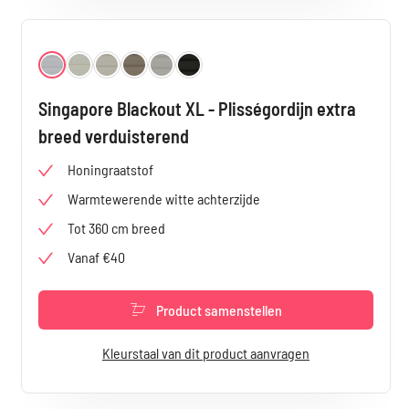
Selecteer
Kleur
Lichtblauw 4900
Cremé 4901
Lichtgrijs 4902
Geelgrijs 4903
Kiezelgrijs 4904
Zwart 4905
Singapore Blackout XL - Plisségordijn extra
breed verduisterend
Honingraatstof
Warmtewerende witte achterzijde
Tot 360 cm breed
Vanaf €40
Product samenstellen
Kleurstaal van dit product aanvragen