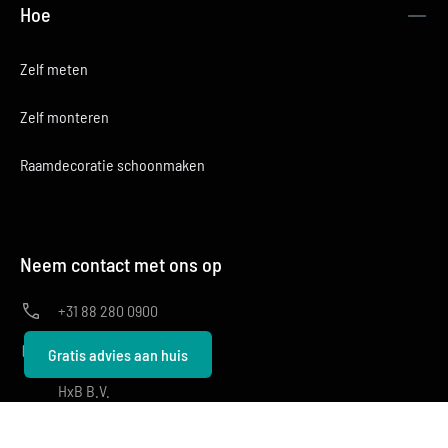
Hoe
Zelf meten
Zelf monteren
Raamdecoratie schoonmaken
Neem contact met ons op
+31 88 280 0900
info@hxb.nl
Gratis advies aan huis
HxB B.V.
Exportweg 9, 2645 ED Delfgauw
Geen showroom