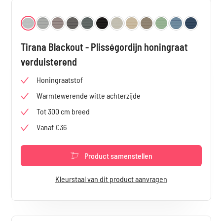
Selecteer
Kleur
Gebroken Wit 2780
Grijs 2781
Taupe 2782
Donkergrijs 2783
Blauw-Grijs 2784
Donkerbruin 2785
Créme 2786
Beige 2787
Donkerbeige 2788
Groen 2789
Lichtblauw 279
Donkerbl
Tirana Blackout - Plisségordijn honingraat
verduisterend
Honingraatstof
Warmtewerende witte achterzijde
Tot 300 cm breed
Vanaf €36
Product samenstellen
Kleurstaal van dit product aanvragen