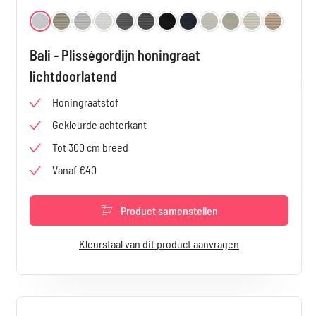
Selecteer
Kleur
Wit 2870
Cognac 2868
Mint 2869
Lichtgrijs 2871
Grijs 2872
Dark Grey 2873
Zwart 2874
Antraciet 2875
Off-white 2876
Taupe 2877
Zand 2878
Kaki 2879
Bali - Plisségordijn honingraat
lichtdoorlatend
Honingraatstof
Gekleurde achterkant
Tot 300 cm breed
Vanaf €40
Product samenstellen
Kleurstaal van dit product aanvragen