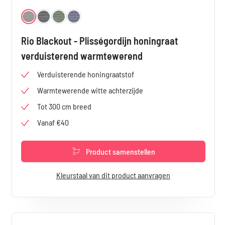
Selecteer
Kleur
Lichtgrijs 4720
Grijs 4721
Groen 4722
Blauw 4723
Rio Blackout - Plisségordijn honingraat
verduisterend warmtewerend
Verduisterende honingraatstof
Warmtewerende witte achterzijde
Tot 300 cm breed
Vanaf €40
Product samenstellen
Kleurstaal van dit product aanvragen