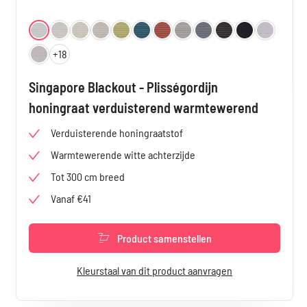
Selecteer
Kleur
Wit 4800
Vanille 4802
Crème 4801
Beige 4803
Geelgroen 4804
Azuurblauw 4805
Roodbruin 4806
Lichtgrijs 4807
Grijs 4808
Antraciet 4809
Zwart 4810
Off-white
+
18
Kiezelgrijs 4812
Singapore Blackout - Plisségordijn
honingraat verduisterend warmtewerend
Verduisterende honingraatstof
Warmtewerende witte achterzijde
Tot 300 cm breed
Vanaf €41
Product samenstellen
Kleurstaal van dit product aanvragen