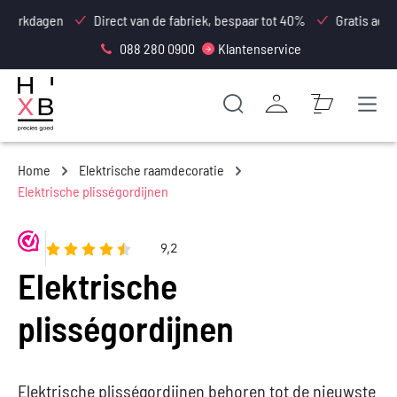
hoofdinhoud
Direct van de fabriek, bespaar tot 40%
Gratis advies- en meet
088 280 0900
Klantenservice
Home
Elektrische raamdecoratie
Elektrische plisségordijnen
Elektrische
plisségordijnen
Elektrische plisségordijnen behoren tot de nieuwste