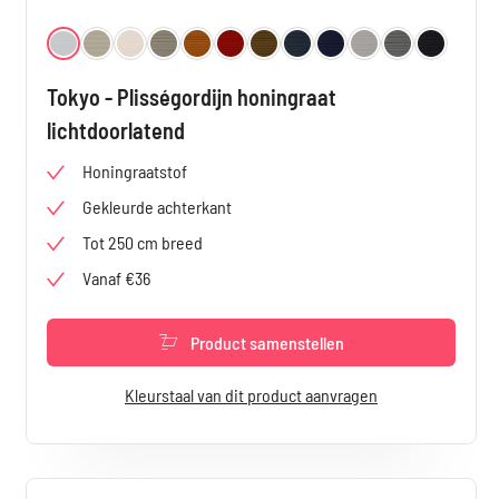
Selecteer
Kleur
Wit 3700
Vanille 3701
Beige 3702
Taupe 3703
Caramel 3704
Koraal 3705
Olive 3706
Petrol 3707
Denim 3708
Shell 3709
Leigrijs 3710
Zwart 3711
Tokyo - Plisségordijn honingraat
lichtdoorlatend
Honingraatstof
Gekleurde achterkant
Tot 250 cm breed
Vanaf €36
Product samenstellen
Kleurstaal van dit product aanvragen