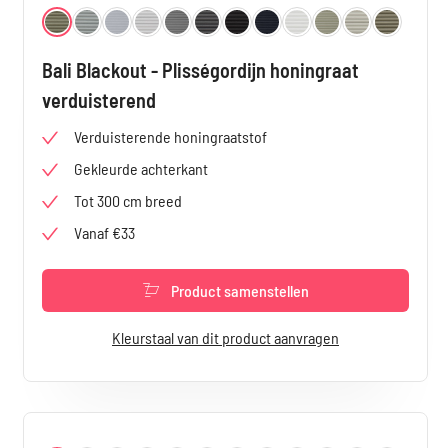
Selecteer
Kleur
Cognac 3868
Mint 3869
Wit 3870
Lichtgrijs 3871
Grijs 3872
Dark Grey 3873
Zwart 3874
Antraciet 3875
Off-white 3876
Taupe 3877
Zand 3878
Kaki 3879
Bali Blackout - Plisségordijn honingraat
verduisterend
Verduisterende honingraatstof
Gekleurde achterkant
Tot 300 cm breed
Vanaf €33
Product samenstellen
Kleurstaal van dit product aanvragen