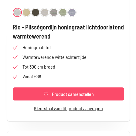
Selecteer
Kleur
Lichtgrijs 4816
Beige 4817
Zwart 4819
Lichtgrijs 3720
Grijs 3721
Groen 3722
Blauw 3723
Rio - Plisségordijn honingraat lichtdoorlatend
warmtewerend
Honingraatstof
Warmtewerende witte achterzijde
Tot 300 cm breed
Vanaf €36
Product samenstellen
Kleurstaal van dit product aanvragen